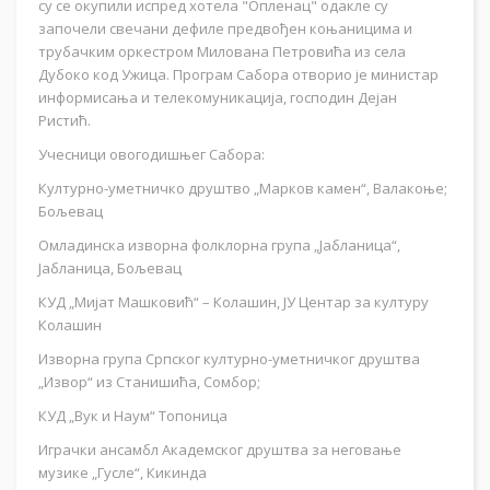
су се окупили испред хотела "Опленац" одакле су
започели свечани дефиле предвођен коњаницима и
трубачким оркестром Милована Петровића из села
Дубоко код Ужица. Програм Сабора отворио је министар
информисања и телекомуникација, господин Дејан
Ристић.
Учесници овогодишњег Сабора:
Културно-уметничко друштво „Марков камен“, Валакоње;
Бољевац
Омладинска изворна фолклорна група „Јабланица“,
Јабланица, Бољевац
КУД „Мијат Машковић“ – Колашин, ЈУ Центар за културу
Колашин
Изворна група Српског културно-уметничког друштва
„Извор“ из Станишића, Сомбор;
КУД „Вук и Наум“ Топоница
Играчки ансамбл Академског друштва за неговање
музике „Гусле“, Кикинда