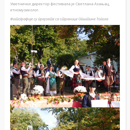
Уметнички директор фестивала је Светлана Азањац,
етномузиколог.
Фотографије су преузете са странице Општине Топола