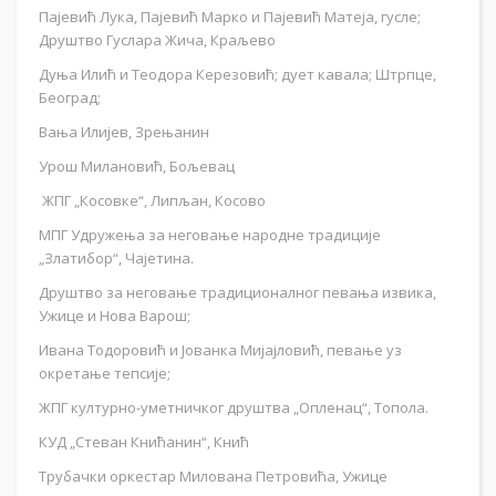
Пајевић Лука, Пајевић Марко и Пајевић Матеја, гусле;
Друштво Гуслара Жича, Краљево
Дуња Илић и Теодора Керезовић; дует кавала; Штрпце,
Београд;
Вања Илијев, Зрењанин
Урош Милановић, Бољевац
ЖПГ „Косовке“, Липљан, Косово
МПГ Удружења за неговање народне традиције
„Златибор“, Чајетина.
Друштво за неговање традиционалног певања извика,
Ужице и Нова Варош;
Ивана Тодоровић и Јованка Мијајловић, певање уз
окретање тепсије;
ЖПГ културно-уметничког друштва „Опленац“, Топола.
КУД „Стеван Книћанин“, Кнић
Трубачки оркестар Милована Петровића, Ужице