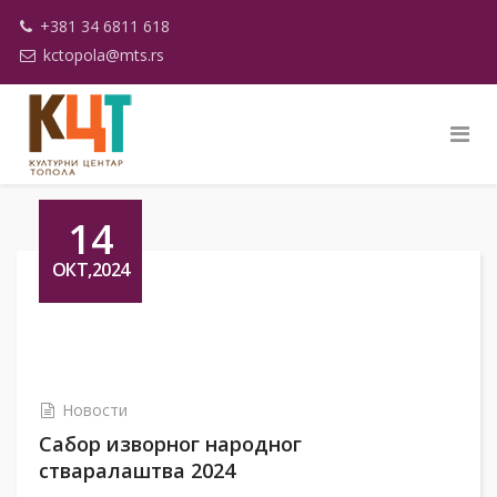
+381 34 6811 618
kctopola@mts.rs
14
ОКТ,2024
Новости
Сабор изворног народног
стваралаштва 2024