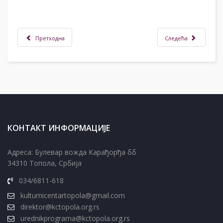
Претходна
Следећа
КОНТАКТ ИНФОРМАЦИЈЕ
Адреса: Булевар вожда Карађорђа бб
34310 Топола, Србија
034/6811-618
kulturnicentartopola@gmail.com
direktor@kctopola.org.rs
urednikprograma@kctopola.org.rs