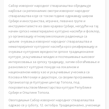
Сабор изворног народног стваралаштва обједињује
најбоље са регионалних смотри изворног народног
стваралаштва које се током године одржавају широм
Србије и иностранства, играчке, певачке групе и
инструменталисте из свих крајева Србије, негујући на тај
начин српско нематеријално културно наслеђе и фолклор,
уз организацију етномузиколошких радионица са
циљем очувања изворног народног стваралаштва и
нематеријалног културног наслеђа кроз реафирмацију и
очување културних вредности српске традиционалне
културе, укључивање младих и поспешивање њиховог
интересовања за српску традицију, затим обогаћивање и
разноликост културне понуде на локалном и
националном нивоу као и укључивање учесника са
Косова и Метохије и дијаспоре, са својим програмима.
Организатор је Културни центар Топола, под
покровитељством Министарства културе Републике
Србије и Општине Топола.
Овогодишњи Сабор изворног народног стваралаштва
одржао се у суботу, 12. октобра. Традиционално, учесници