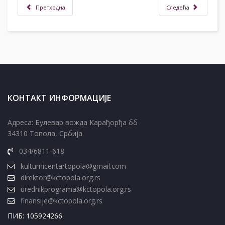
Претходна
Следећа
КОНТАКТ ИНФОРМАЦИЈЕ
Адреса: Булевар вожда Карађорђа бб
34310 Топола, Србија
034/6811-618
kulturnicentartopola@gmail.com
direktor@kctopola.org.rs
urednikprograma@kctopola.org.rs
finansije@kctopola.org.rs
ПИБ: 105924266