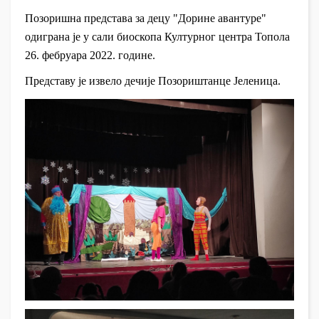
Позоришна представа за децу "Дорине авантуре"
одиграна је у сали биоскопа Културног центра Топола
26. фебруара 2022. године.
Представу је извело дечије Позориштанце Јеленица.