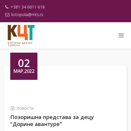
+381 34 6811 618
kctopola@mts.rs
02
МАР,2022
Новости
Позоришна представа за децу
"Дорине авантуре"